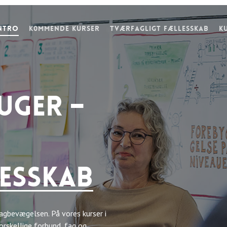
ntro
K0mmende kurser
Tværfagligt fællesskab
K
uger –
esskab
gbevægelsen. På vores kurser i
rskellige forbund, fag og